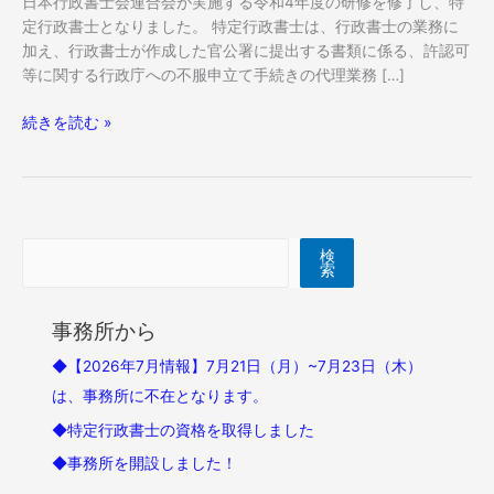
日本行政書士会連合会が実施する令和4年度の研修を修了し、特
定行政書士となりました。 特定行政書士は、行政書士の業務に
加え、行政書士が作成した官公署に提出する書類に係る、許認可
等に関する行政庁への不服申立て手続きの代理業務 […]
◆
続きを読む »
特
定
行
政
書
検索
検
士
索
の
資
事務所から
格
を
◆【2026年7月情報】7月21日（月）~7月23日（木）
取
は、事務所に不在となります。
得
◆特定行政書士の資格を取得しました
し
ま
◆事務所を開設しました！
し