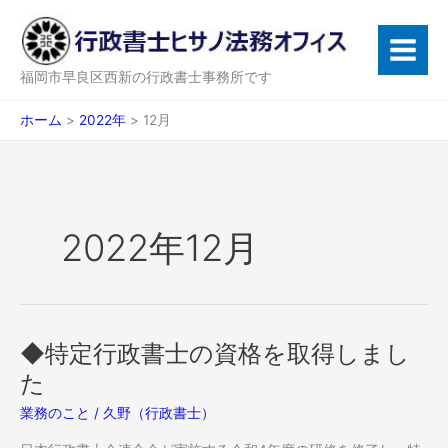
内
容
を
ス
福岡市早良区西新の行政書士事務所です
キ
ッ
ホーム
2022年
12月
プ
2022年12月
◆特定行政書士の資格を取得しまし
た
業務のこと
/
久野（行政書士）